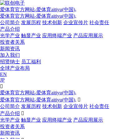
爱体育官方网站-爱体育aitiyu(中国),
爱体育官方网站-爱体育aitiyu(中国),
公司简介
发展历程
技术创新
企业宣传片
社会责任
产品介绍
光学产业
触显产业
应用终端产业
产品应用展示
投资者关系
新闻资讯
加入我们
招贤纳士
员工福利
全球产业布局
EN
JP

爱体育官方网站-爱体育aitiyu(中国),
爱体育官方网站-爱体育aitiyu(中国),

公司简介
发展历程
技术创新
企业宣传片
社会责任
产品介绍

光学产业
触显产业
应用终端产业
产品应用展示
投资者关系
新闻资讯