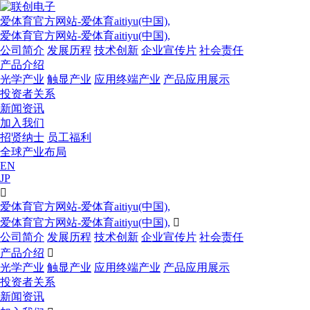
爱体育官方网站-爱体育aitiyu(中国),
爱体育官方网站-爱体育aitiyu(中国),
公司简介
发展历程
技术创新
企业宣传片
社会责任
产品介绍
光学产业
触显产业
应用终端产业
产品应用展示
投资者关系
新闻资讯
加入我们
招贤纳士
员工福利
全球产业布局
EN
JP

爱体育官方网站-爱体育aitiyu(中国),
爱体育官方网站-爱体育aitiyu(中国),

公司简介
发展历程
技术创新
企业宣传片
社会责任
产品介绍

光学产业
触显产业
应用终端产业
产品应用展示
投资者关系
新闻资讯