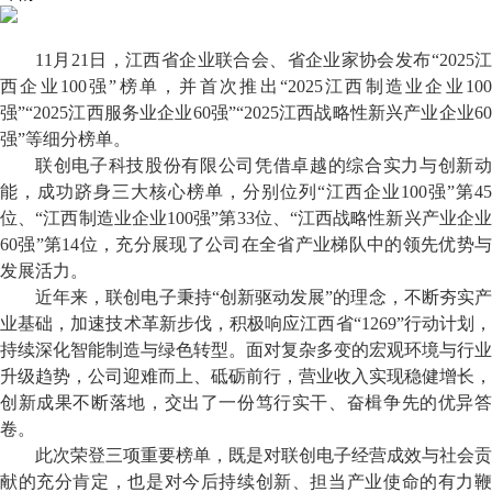
11月21日，
江西
省企业联合会、省企业家协会发布
“2025
西企业100强”榜单，并首次推出“2025江西制造业企业100
强”“2025江西服务业企业60强”“2025江西战略性新兴产业企业60
强”等
细分
榜单。
联创电子科技股份有限公司凭借卓越的综合实力与创新动
能，成功跻身三大核心榜单，分别位列
“江西企业100强”第45
位、“江西制造业企业100强”第33位、“江西战略性新兴产业企业
60强”第14位，充分展现了
公司
在全省产业梯队中的领先优势
发展活力。
近年来，联创电子秉持
“创新驱动发展”的理念，不断夯实
业基础，加速技术革新步伐，积极响应江西省“1269”行动计划，
持续深化智能制造与绿色转型。面对复杂多变的宏观环境与行业
升级趋势，公司迎难而上、砥砺前行，营业收入实现稳健增长，
创新成果不断落地，交出了一份笃行实干、奋楫争先的优异答
卷。
此次荣登三项重要榜单，既是对联创电子经营成效与社会贡
献的充分肯定，也是对今后持续创新、担当产业使命的有力鞭