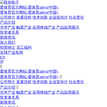
爱体育官方网站-爱体育aitiyu(中国),
爱体育官方网站-爱体育aitiyu(中国),
公司简介
发展历程
技术创新
企业宣传片
社会责任
产品介绍
光学产业
触显产业
应用终端产业
产品应用展示
投资者关系
新闻资讯
加入我们
招贤纳士
员工福利
全球产业布局
EN
JP

爱体育官方网站-爱体育aitiyu(中国),
爱体育官方网站-爱体育aitiyu(中国),

公司简介
发展历程
技术创新
企业宣传片
社会责任
产品介绍

光学产业
触显产业
应用终端产业
产品应用展示
投资者关系
新闻资讯