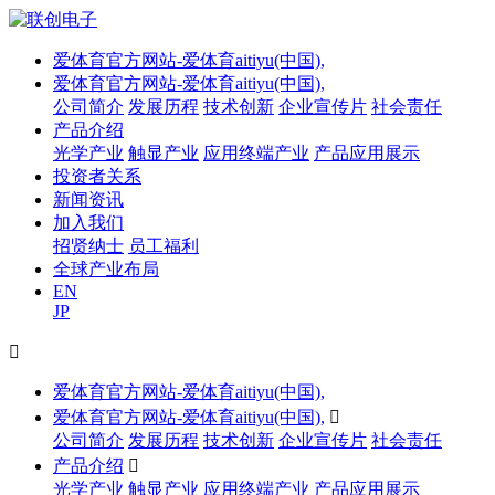
爱体育官方网站-爱体育aitiyu(中国),
爱体育官方网站-爱体育aitiyu(中国),
公司简介
发展历程
技术创新
企业宣传片
社会责任
产品介绍
光学产业
触显产业
应用终端产业
产品应用展示
投资者关系
新闻资讯
加入我们
招贤纳士
员工福利
全球产业布局
EN
JP

爱体育官方网站-爱体育aitiyu(中国),
爱体育官方网站-爱体育aitiyu(中国),

公司简介
发展历程
技术创新
企业宣传片
社会责任
产品介绍

光学产业
触显产业
应用终端产业
产品应用展示