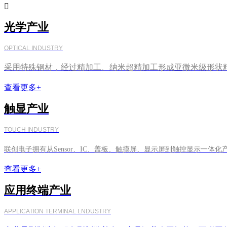

光学产业
OPTICAL INDUSTRY
采用特殊钢材，经过精加工、纳米超精加工形成亚微米级形状
查看更多+
触显产业
TOUCH INDUSTRY
联创电子拥有从Sensor、IC、盖板、触摸屏、显示屏到触控显示一体化
查看更多+
应用终端产业
APPLICATION TERMINAL LNDUSTRY