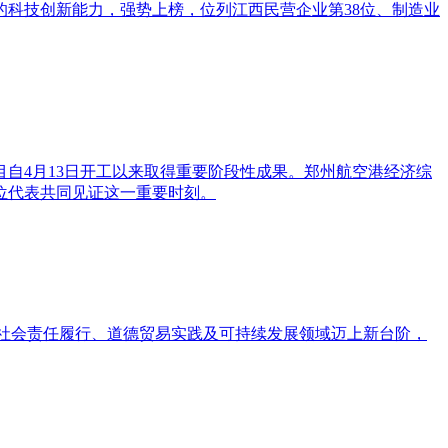
持续的科技创新能力，强势上榜，位列江西民营企业第38位、制造业
项目自4月13日开工以来取得重要阶段性成果。郑州航空港经济综
位代表共同见证这一重要时刻。
证，标志着公司在社会责任履行、道德贸易实践及可持续发展领域迈上新台阶，